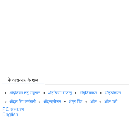
के आस-पास के शब्द
ऑइडियम तंतु संयुग्मन
ऑइडियम बीजाणु
ऑइडियमधर
ऑइडीकरण
ऑइल रिग कर्मचारी
ऑइस्ट्रोजन
ऑएर पिंड
ऑक
ऑक पक्षी
PC संस्करण
English