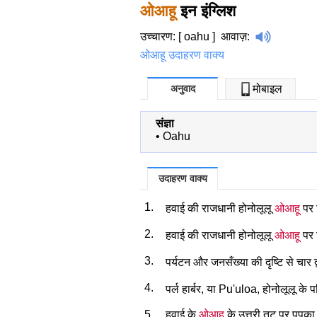
ओआहू
इन इंग्लिश
उच्चारण: [ oahu ]
आवाज़
:
ओआहू उदाहरण वाक्य
अनुवाद
मोबाइल
संज्ञा
•
Oahu
उदाहरण वाक्य
1.
हवाई की राजधानी होनोलूलू
ओआहू
पर 
2.
हवाई की राजधानी होनोलूलू
ओआहू
पर 
3.
पर्यटन और जनसँख्या की दृष्टि से चार द्
4.
पर्ल हार्बर, या Pu'uloa, होनोलूलू के पश
5.
हवाई के
ओआहू
के उत्तरी तट पर पुपुक