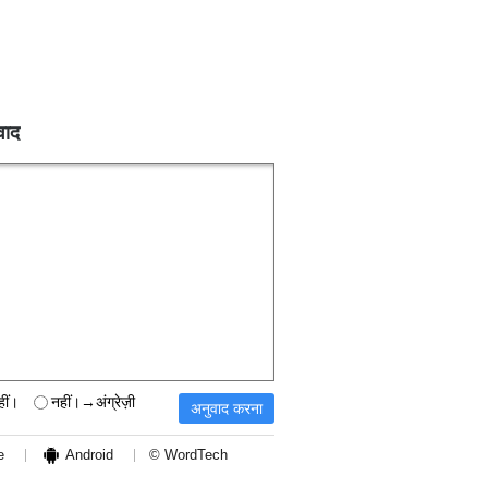
वाद
हीं।
नहीं।→अंग्रेज़ी
e
Android
© WordTech