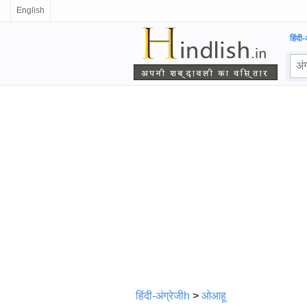
English
हिंदी-
हिंदी-अंग्रेजीh
>
ओआहू