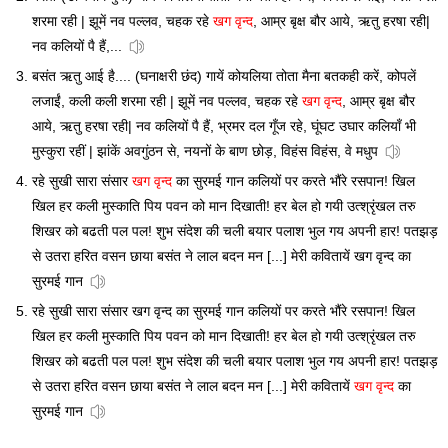
शरमा रही | झूमें नव पल्लव, चहक रहे
खग वृन्द
, आम्र बृक्ष बौर आये, ऋतु हरषा रही|
नव कलियों पै हैं,...
बसंत ऋतु आई है.... (घनाक्षरी छंद) गायें कोयलिया तोता मैना बतकही करें, कोपलें
लजाईं, कली कली शरमा रही | झूमें नव पल्लव, चहक रहे
खग वृन्द
, आम्र बृक्ष बौर
आये, ऋतु हरषा रही| नव कलियों पै हैं, भ्रमर दल गूँज रहे, घूंघट उघार कलियाँ भी
मुस्कुरा रहीं | झांकें अवगुंठन से, नयनों के बाण छोड़, विहंस विहंस, वे मधुप
रहे सुखी सारा संसार
खग वृन्द
का सुरमई गान कलियों पर करते भौंरे रसपान! खिल
खिल हर कली मुस्काति पिय पवन को मान दिखाती! हर बेल हो गयी उत्श्रृंखल तरु
शिखर को बढती पल पल! शुभ संदेश की चली बयार पलाश भुल गय अपनी हार! पतझड़
से उतरा हरित वसन छाया बसंत ने लाल बदन मन [...] मेरी कवितायें खग वृन्द का
सुरमई गान
रहे सुखी सारा संसार खग वृन्द का सुरमई गान कलियों पर करते भौंरे रसपान! खिल
खिल हर कली मुस्काति पिय पवन को मान दिखाती! हर बेल हो गयी उत्श्रृंखल तरु
शिखर को बढती पल पल! शुभ संदेश की चली बयार पलाश भुल गय अपनी हार! पतझड़
से उतरा हरित वसन छाया बसंत ने लाल बदन मन [...] मेरी कवितायें
खग वृन्द
का
सुरमई गान