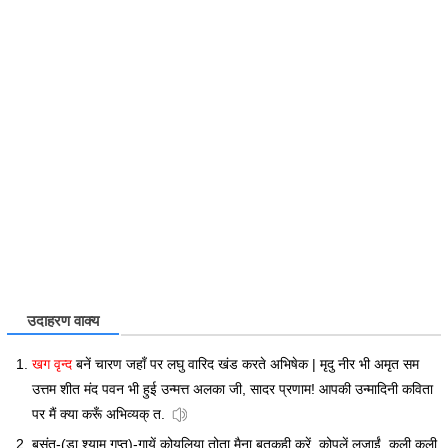
उदाहरण वाक्य
खग वृन्द
बनें चारण जहाँ पर लघु वारिद खंड करते अभिषेक | मृदु नीर भी अमृत सम
उत्तम शीत मंद पवन भी हुई उन्मत्त अलका जी, सादर प्रणाम! आपकी उन्मादिनी कविता
पर मैं क्या करूँ अभिव्यक् त.
बसंत-(डा श्याम गुप्त)-गायें कोयलिया तोता मैना बतकही करें, कोपलें लजाईं, कली कली