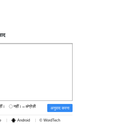
वाद
हीं।
नहीं।→अंग्रेज़ी
e
Android
© WordTech