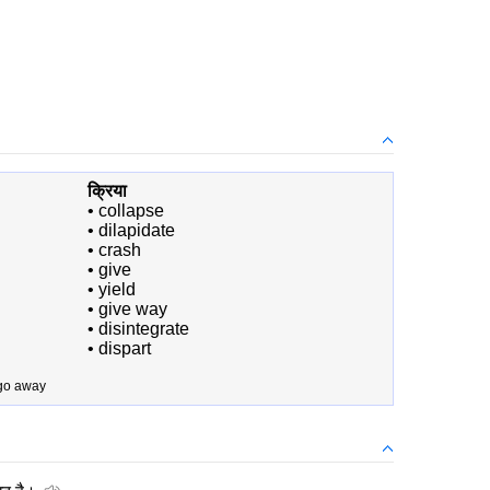
क्रिया
•
collapse
•
dilapidate
•
crash
•
give
•
yield
•
give way
•
disintegrate
•
dispart
 go away