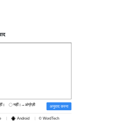
वाद
हीं।
नहीं।→अंग्रेज़ी
e
Android
© WordTech