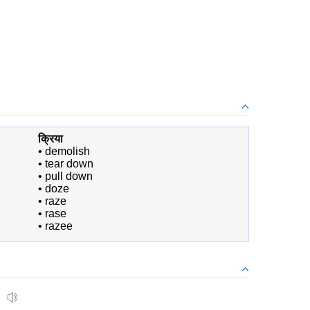
क्रिया
•
demolish
•
tear down
•
pull down
•
doze
•
raze
•
rase
•
razee
।