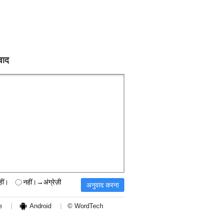
वाद
हीं।
नहीं।→अंग्रेज़ी
e
Android
© WordTech