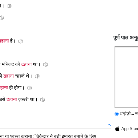
गा।
पूर्ण पाठ अनु
ढहाना
है।
 मस्जिद को
ढहाना
था।
को
ढहाना
चाहते थे।
हाना
ही होगा।
 उसे
ढहाना
ज़रूरी था।
अंग्रेज़ी→न
App Stor
 या ध्वस्त कराना :"ठेकेदार ने बड़ी इमारत बनाने के लिए