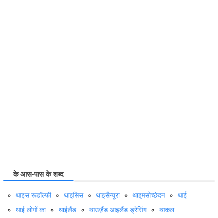
के आस-पास के शब्द
थाइस रूडॉल्फी
थाइसिस
थाइसैन्यूरा
थाइ्मसोच्छेदन
थाई
थाई लोगों का
थाईलैंड
थाउज़ैंड आइलैंड ड्रेसिंग
थाकल