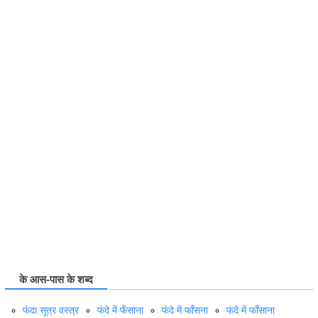
के आस-पास के शब्द
फंदा सूत्र वस्त्र
फंदे में फँसाना
फंदे में फाँसना
फंदे में फाँसाना