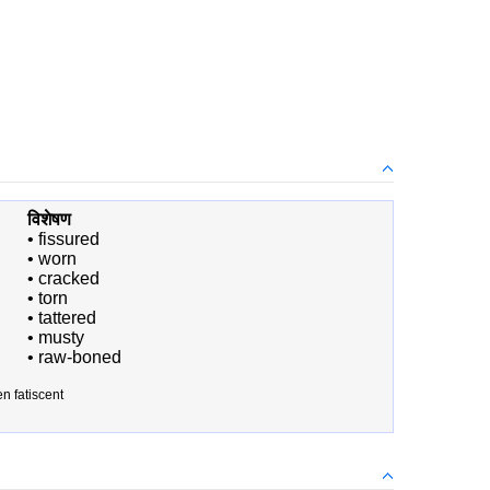
विशेषण
•
fissured
•
worn
•
cracked
•
torn
•
tattered
•
musty
•
raw-boned
n fatiscent