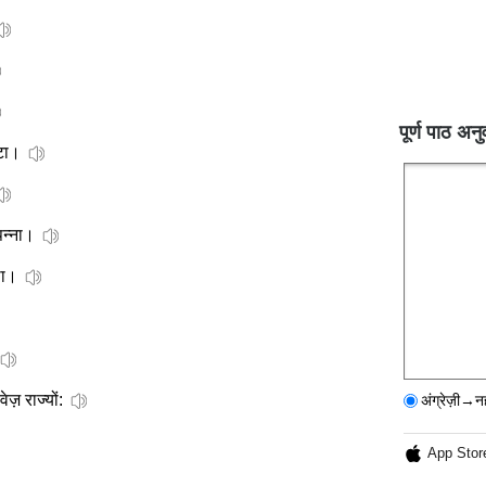
पूर्ण पाठ अनु
ेटा।
न्ना।
ा।
ेज़ राज्यों:
अंग्रेज़ी→न
App Stor