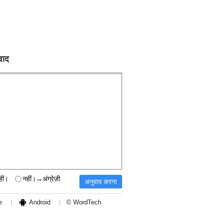
वाद
हीं।
नहीं।→अंग्रेज़ी
e
Android
© WordTech