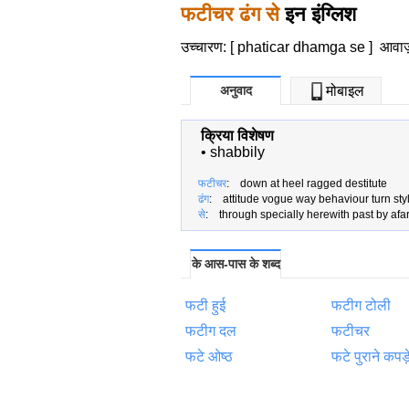
फटीचर ढंग से
इन इंग्लिश
उच्चारण: [ phaticar dhamga se ]
आवाज
अनुवाद
मोबाइल
क्रिया विशेषण
•
shabbily
फटीचर
: down at heel ragged destitute
ढंग
: attitude vogue way behaviour turn sty
से
: through specially herewith past by afar 
के आस-पास के शब्द
फटी हुई
फटीग टोली
फटीग दल
फटीचर
फटे ओष्ठ
फटे पुराने कपड