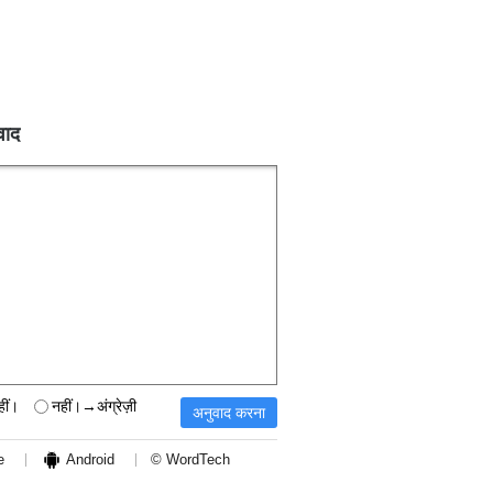
वाद
हीं।
नहीं।→अंग्रेज़ी
e
Android
© WordTech