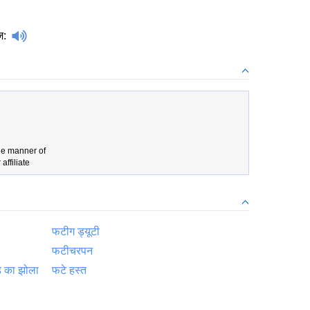
़
:
le manner of
affiliate
फटीग ड्यूटी
फटीचरपन
़े का झोला
फटे हस्त