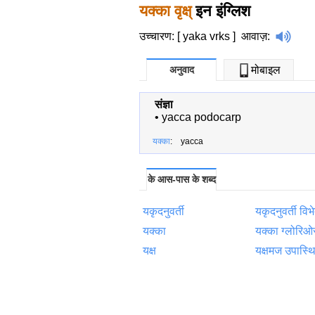
यक्का वृक्ष्
इन इंग्लिश
उच्चारण: [ yaka vrks ]
आवाज़
:
अनुवाद
मोबाइल
संज्ञा
•
yacca podocarp
यक्का
: yacca
के आस-पास के शब्द
यकृदनुवर्ती
यकृदनुवर्ती विभ
यक्का
यक्का ग्लोरिओ
यक्ष
यक्षमज उपास्थ