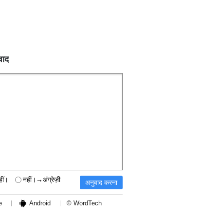
वाद
हीं।
नहीं।→अंग्रेज़ी
e
Android
© WordTech