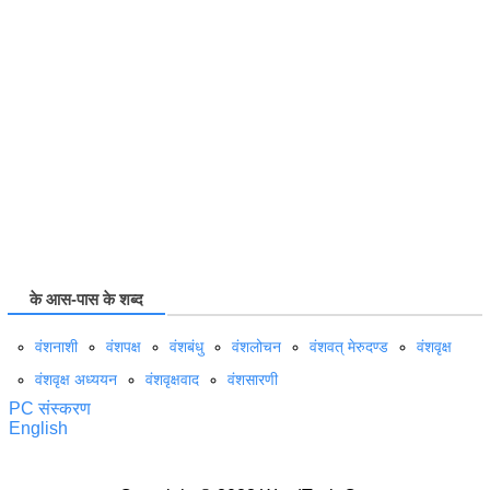
के आस-पास के शब्द
वंशनाशी
वंशपक्ष
वंशबंधु
वंशलोचन
वंशवत् मेरुदण्ड
वंशवृक्ष
वंशवृक्ष अध्ययन
वंशवृक्षवाद
वंशसारणी
PC संस्करण
English