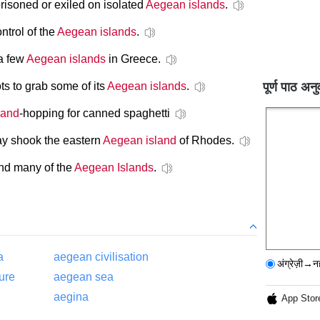
soned or exiled on isolated
Aegean islands
.
trol of the
Aegean islands
.
 a few
Aegean islands
in Greece.
ts to grab some of its
Aegean islands
.
पूर्ण पाठ अनु
land
-hopping for canned spaghetti
y shook the eastern
Aegean island
of Rhodes.
and many of the
Aegean Islands
.
a
aegean civilisation
अंग्रेज़ी→न
ure
aegean sea
aegina
App Stor