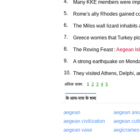
4.
Many KKE members were impri
5.
Rome's ally Rhodes gained con
6.
The Milos wall lizard inhabits
7.
Greece worries that Turkey plo
8.
The Roving Feast :
Aegean Is
9.
A strong earthquake on Monda
10.
They visited Athens, Delphi, 
अधिक वाक्य: 1
2
3
4
5
के आस-पास के शब्द
aegean
aegean are
aegean civilization
aegean cult
aegean vase
aegicrames