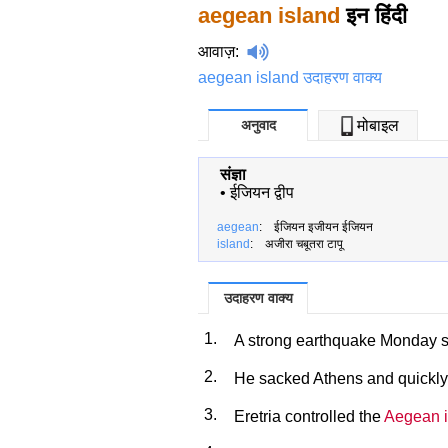
aegean island
इन हिंदी
आवाज़
:
aegean island उदाहरण वाक्य
अनुवाद
मोबाइल
संज्ञा
•
ईजियन द्वीप
aegean
: ईजियन इजीयन ईजियन
island
: अजीरा चबूतरा टापू
उदाहरण वाक्य
1.
A strong earthquake Monday s
2.
He sacked Athens and quickly
3.
Eretria controlled the
Aegean i