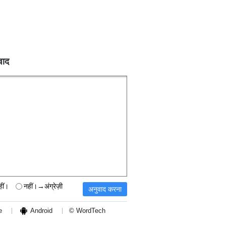
वाद
हीं।
नहीं।→अंग्रेज़ी
e
Android
© WordTech