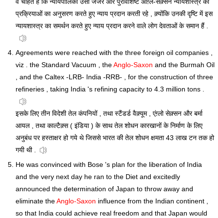
वे चाहते हैं कि न्यायपालिका उसी जर्जर और पुरावशिष्ट आंग़्ल-सैक़्सन न्यायशास्त्र की
प्रक्रियाओं का अनुसरण करते हुए न्याय प्रदान करती रहे , क़्योंकि उनकी दृष्टि में इस
न्यायशास्त्र का समर्थन करते हुए न्याय प्रदान करने वाले लोग देवताओं के समान हैं .
Agreements were reached with the three foreign oil companies ,
viz . the Standard Vacuum , the
Anglo-Saxon
and the Burmah Oil
, and the Caltex -LRB- India -RRB- , for the construction of three
refineries , taking India 's refining capacity to 4.3 million tons .
इसके लिए तीन विदेशी तेल कंपनियों , तथा स्टैंडर्ड वैक़्यूम , एंग़्लो सेक़्सन और बर्मा
आयल , तथा काल्टैक़्स ( इंडिया ) के साथ तेल शोधन कारखानों के निर्माण के लिए
अनुबंध पर हस्ताक्षर हो गये थे जिससे भारत की तेल शोधन क्षमता 43 लाख टन तक हो
गयी थी .
He was convinced with Bose 's plan for the liberation of India
and the very next day he ran to the Diet and excitedly
announced the determination of Japan to throw away and
eliminate the
Anglo-Saxon
influence from the Indian continent ,
so that India could achieve real freedom and that Japan would