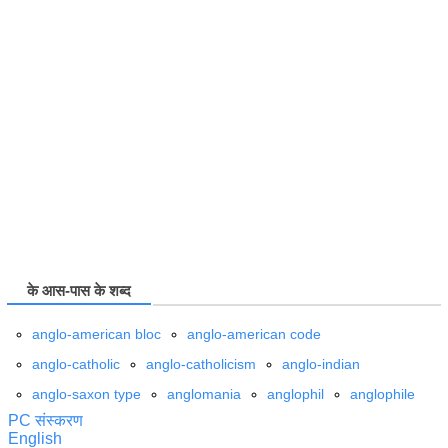
के आस-पास के शब्द
anglo-american bloc
anglo-american code
anglo-catholic
anglo-catholicism
anglo-indian
anglo-saxon type
anglomania
anglophil
anglophile
PC संस्करण
English