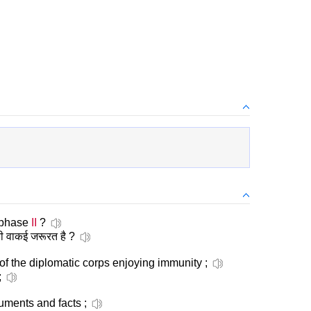
 phase
II
?
की वाकई जरूरत है ?
the diplomatic corps enjoying immunity ;
;
ments and facts ;