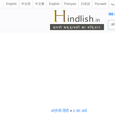
English
中文简
中文繁
English
Français
日本語
Русский
بية
हिंदी-
अंग्रेजी-हिंदी
>
ii का अर्थ