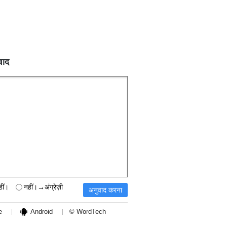
वाद
हीं।
नहीं।→अंग्रेज़ी
e
Android
© WordTech