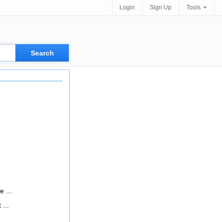
Login
Sign Up
Tools
e ...
...