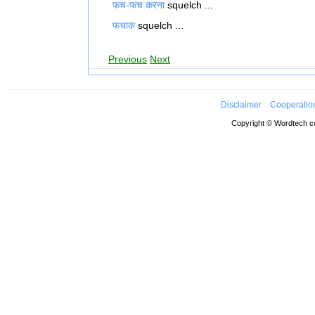
फच-फच करना
squelch ...
फचाक
squelch ...
Previous
Next
Disclaimer
Cooperatio
Copyright © Wordtech co