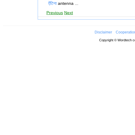
ऐंटिना
antenna ...
Previous
Next
Disclaimer
Cooperatio
Copyright © Wordtech co