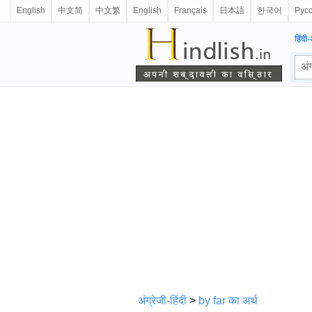
English
中文简
中文繁
English
Français
日本語
한국어
Рус
हिंदी-
अंग्रेजी-हिंदी
>
by far का अर्थ