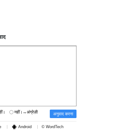
वाद
हीं।
नहीं।→अंग्रेज़ी
e
Android
© WordTech