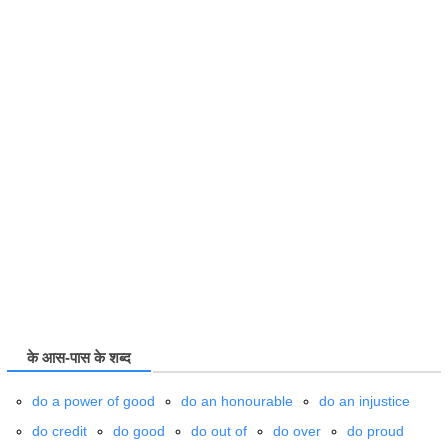
के आस-पास के शब्द
do
a power of good
do
an honourable
do
an injustice
do
credit
do
good
do
out of
do
over
do
proud