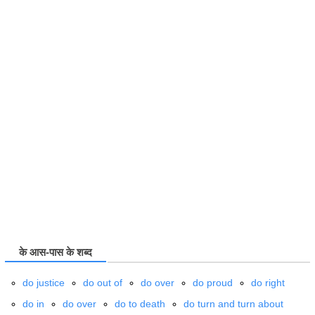
के आस-पास के शब्द
do
justice
do
out of
do
over
do
proud
do
right
do
in
do
over
do
to death
do
turn and turn about