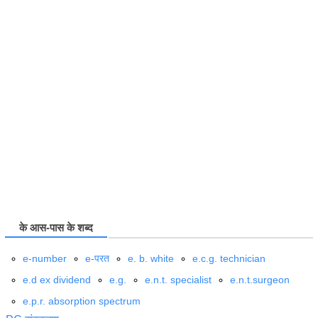
के आस-पास के शब्द
e-number
e-परत
e. b. white
e.c.g. technician
e.d ex dividend
e.g.
e.n.t. specialist
e.n.t.surgeon
e.p.r. absorption spectrum