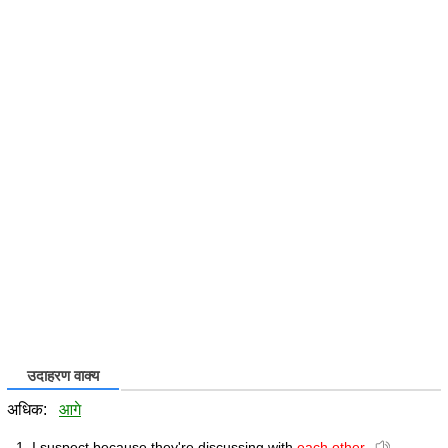
उदाहरण वाक्य
अधिक:
आगे
I suspect because they're discussing with
each other.