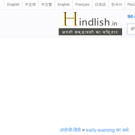
English
中文简
中文繁
English
Français
日本語
한국어
Рус
हिंदी-
अंग्रेजी-हिंदी
>
early warning का अर्थ