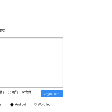
वाद
हीं।
नहीं।→अंग्रेज़ी
e
Android
© WordTech