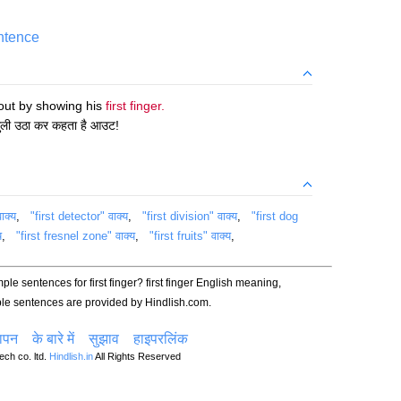
entence
 out by showing his
first finger.
ंगुली उठा कर कहता है आउट!
ाक्य
,
"first detector" वाक्य
,
"first division" वाक्य
,
"first dog
य
,
"first fresnel zone" वाक्य
,
"first fruits" वाक्य
,
ple sentences for first finger? first finger English meaning,
le sentences are provided by Hindlish.com.
ञापन
के बारे में
सुझाव
हाइपरलिंक
ch co. ltd.
Hindlish.in
All Rights Reserved