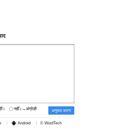
वाद
हीं।
नहीं।→अंग्रेज़ी
e
Android
© WordTech