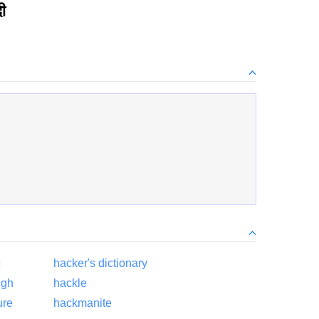
ी
c
hacker's dictionary
ugh
hackle
ure
hackmanite