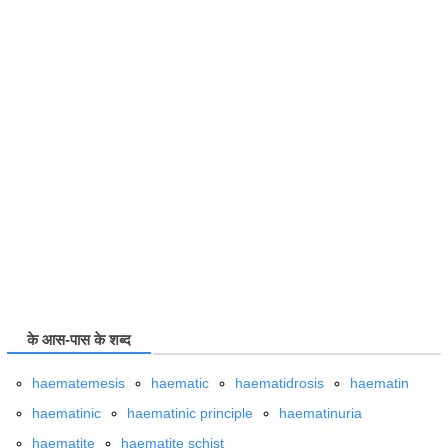
के आस-पास के शब्द
haematemesis
haematic
haematidrosis
haematin
haematinic
haematinic principle
haematinuria
haematite
haematite schist