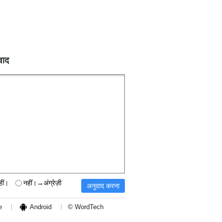
वाद
हीं।
नहीं।→अंग्रेज़ी
e
Android
© WordTech