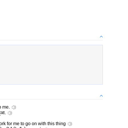
o me.
हुआ.
ork for me to go on with this thing