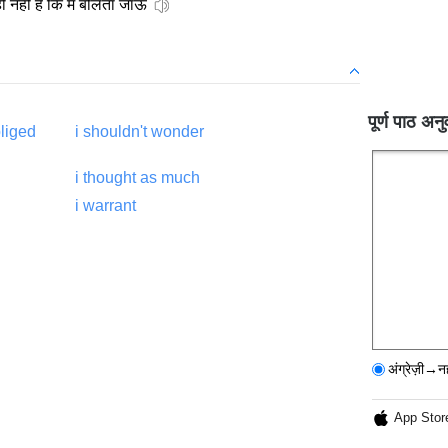
 नहीं है कि मैं बोलता जाऊं
पूर्ण पाठ अनु
bliged
i shouldn't wonder
i thought as much
i warrant
अंग्रेज़ी→न
App Stor