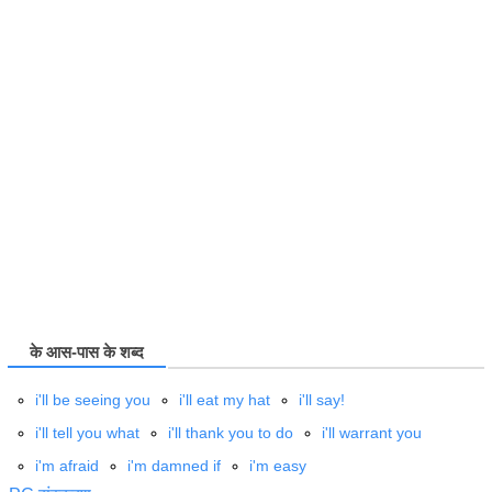
के आस-पास के शब्द
i'll be seeing you
i'll eat my hat
i'll say!
i'll tell you what
i'll thank you to do
i'll warrant you
i'm afraid
i'm damned if
i'm easy