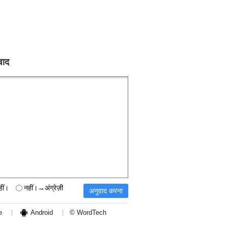
वाद
हीं।
नहीं।→अंग्रेज़ी
e
Android
© WordTech