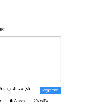
वाद
हीं।
नहीं।→अंग्रेज़ी
e
Android
© WordTech