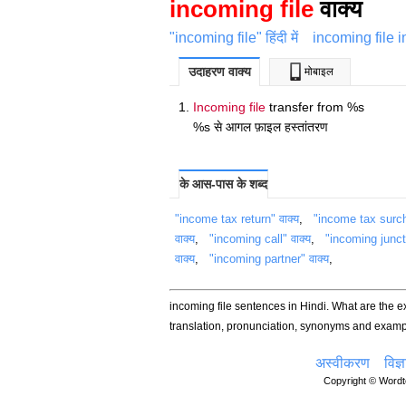
incoming file
वाक्य
"incoming file" हिंदी में
incoming file 
उदाहरण वाक्य
मोबाइल
Incoming file
transfer from %s
%s से आगल फ़ाइल हस्तांतरण
के आस-पास के शब्द
"income tax return" वाक्य
,
"income tax surch
वाक्य
,
"incoming call" वाक्य
,
"incoming juncti
वाक्य
,
"incoming partner" वाक्य
,
incoming file sentences in Hindi. What are the 
translation, pronunciation, synonyms and examp
अस्वीकरण
विज्
Copyright © Wordte