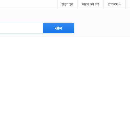
साइन इन
साइन अप करें
उपकरण