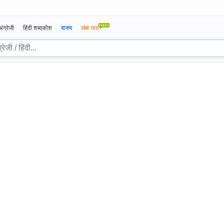
अंग्रेजी
हिंदी शब्दकोश
वाक्य
लंबा पाठ