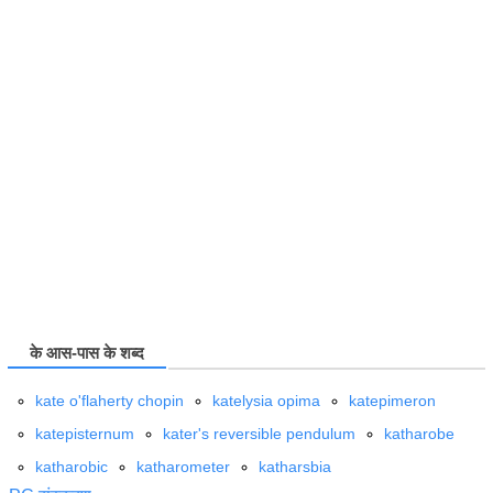
के आस-पास के शब्द
kate o'flaherty chopin
katelysia opima
katepimeron
katepisternum
kater's reversible pendulum
katharobe
katharobic
katharometer
katharsbia