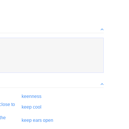
keenness
close to
keep
cool
 the
keep
ears open