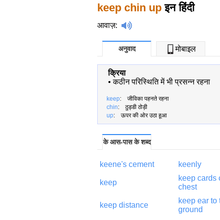
keep
chin up
इन हिंदी
आवाज़
:
अनुवाद
मोबाइल
क्रिया
•
कठीन परिस्थिति में भी प्रसन्न रहना
keep
: जीविका पहनते रहना
chin
: ठुड्डी ठोड़ी
up
: ऊपर की ओर उठा हूआ
के आस-पास के शब्द
keene's cement
keenly
keep
cards 
keep
chest
keep
ear to
keep
distance
ground