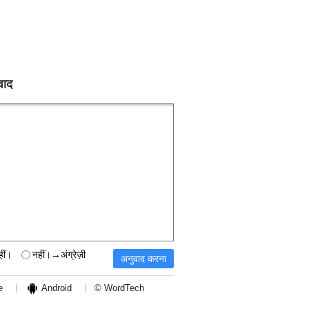
वाद
हीं।
नहीं।→अंग्रेज़ी
e
Android
© WordTech