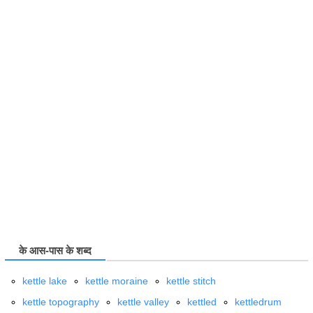
के आस-पास के शब्द
kettle lake
kettle moraine
kettle stitch
kettle topography
kettle valley
kettled
kettledrum