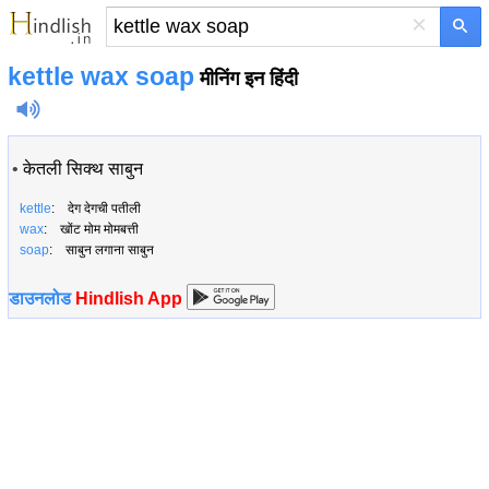
×
kettle wax soap
मीनिंग इन हिंदी
•
केतली सिक्थ साबुन
kettle
: देग देगची पतीली
wax
: खोंट मोम मोमबत्ती
soap
: साबुन लगाना साबुन
डाउनलोड
Hindlish App