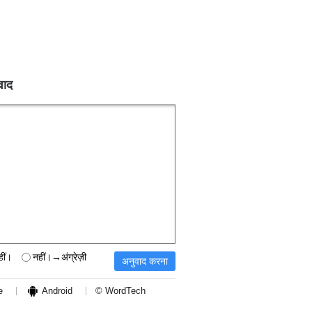
वाद
हीं।
नहीं।→अंग्रेज़ी
e
Android
© WordTech