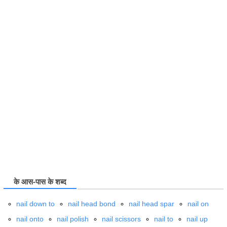
के आस-पास के शब्द
nail down to
nail head bond
nail head spar
nail on
nail onto
nail polish
nail scissors
nail to
nail up