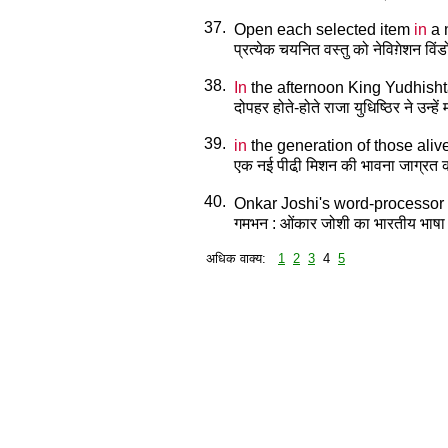
37.
Open each selected item
in
a 
प्रत्येक चयनित वस्तु को नेविग़ेशन विंडो 
38.
In
the afternoon King Yudhishta
दोपहर होते-होते राजा युधिष्ठिर ने उन्हे
39.
in
the generation of those aliv
एक नई पीढी़ मिशन की भावना जाग्रत 
40.
Onkar Joshi's word-processor
गमभन : ओंकार जोशी का भारतीय भा
अधिक वाक्य:
1
2
3
4
5