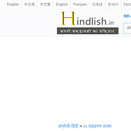
English
中文简
中文繁
English
Français
日本語
한국어
Рус
हिंदी-
अंग्रेजी-हिंदी
>
in उदाहरण वाक्य