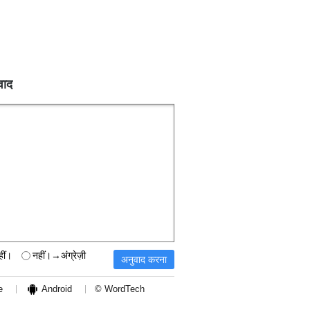
वाद
हीं।
नहीं।→अंग्रेज़ी
e
Android
© WordTech