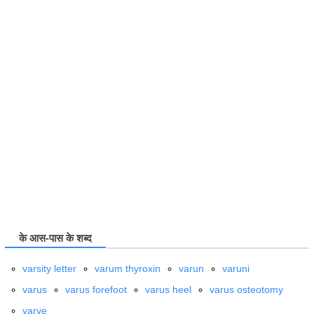
के आस-पास के शब्द
varsity letter
varum thyroxin
varun
varuni
varus
varus forefoot
varus heel
varus osteotomy
varve