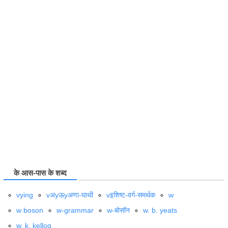
के आस-पास के शब्द
vying
vअyऊyअणा-घाथी
vइशिष्ट-वर्ग-समर्थक
w
w boson
w-grammar
w-बोसॉन
w. b. yeats
w. k. kellog