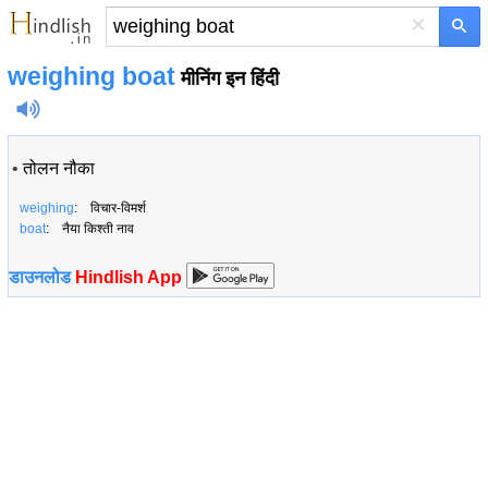
×
weighing boat
मीनिंग इन हिंदी
•
तोलन नौका
weighing
: विचार-विमर्श
boat
: नैया किश्ती नाव
डाउनलोड
Hindlish App