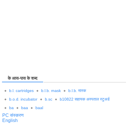
के आस-पास के शब्द
b.l. cartridges
b.l.b. mask
b.l.b. मास्क
b.o.d. incubator
b.sc
b10822 सहायक अस्पताल स्टुअर्ड
ba
baa
baal
PC संस्करण
English