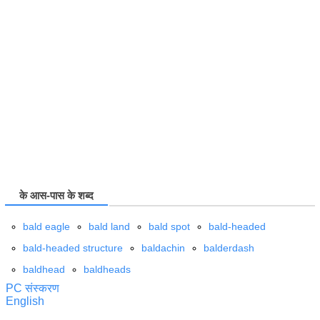
के आस-पास के शब्द
bald eagle
bald land
bald spot
bald-headed
bald-headed structure
baldachin
balderdash
baldhead
baldheads
PC संस्करण
English