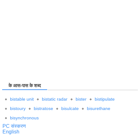
के आस-पास के शब्द
bistable unit
bistatic radar
bister
bistipulate
bistoury
bistratose
bisulcate
bisurethane
bisynchronous
PC संस्करण
English