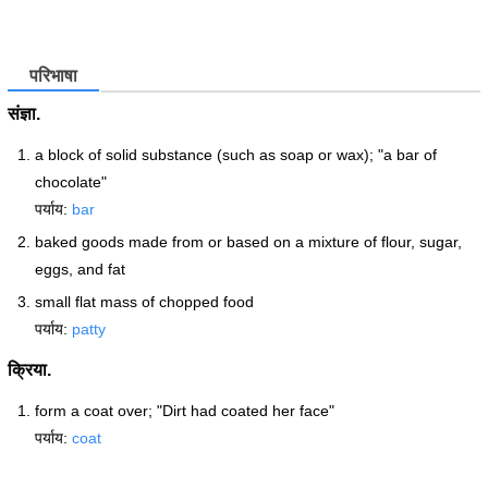
परिभाषा
संज्ञा.
a block of solid substance (such as soap or wax); "a bar of
chocolate"
पर्याय:
bar
baked goods made from or based on a mixture of flour, sugar,
eggs, and fat
small flat mass of chopped food
पर्याय:
patty
क्रिया.
form a coat over; "Dirt had coated her face"
पर्याय:
coat