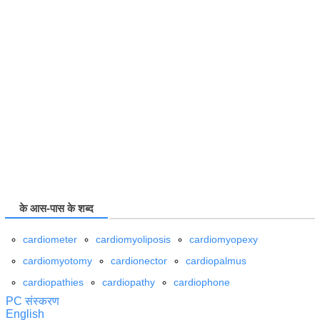
के आस-पास के शब्द
cardiometer
cardiomyoliposis
cardiomyopexy
cardiomyotomy
cardionector
cardiopalmus
cardiopathies
cardiopathy
cardiophone
PC संस्करण
English