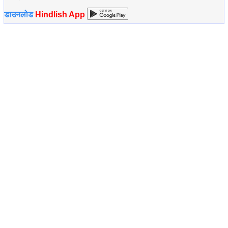
डाउनलोड
Hindlish App