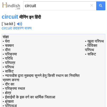
×
circuit
मीनिंग इन हिंदी
[ 'sə:kit ]
circuit उदाहरण वाक्य
संज्ञा
•
घेरा
•
खुला परिपथ
•
चक्कर
•
विविक्त
•
दौरा
परिपथ
•
परिक्रमा
•
सकिट
•
परिधि
•
परिपत्र
•
परिपथ
•
सर्किट
•
न्यायधीश द्वारा मुकद्दमा सुनने हेतु किसी स्थान का नियमित
भ्रमण करना
•
दौर का
•
परिक्रमा स्थल
•
क्षेत्र
•
ईसाईयों के इक वर्ग का धार्मिक जिलाआ
•
क्षृंखला
•
परिपथअ