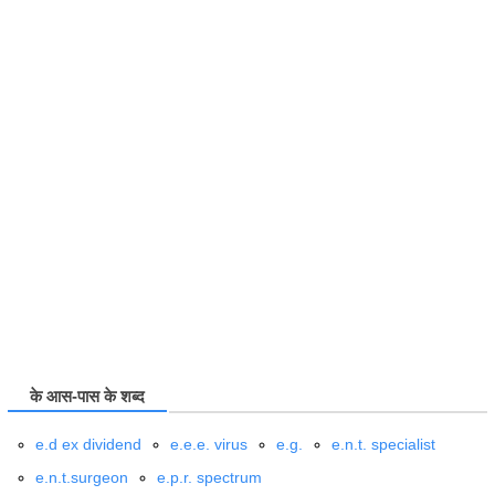
के आस-पास के शब्द
e.d ex dividend
e.e.e. virus
e.g.
e.n.t. specialist
e.n.t.surgeon
e.p.r. spectrum