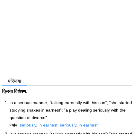
परिभाषा
क्रिया विशेषण.
in a serious manner; "talking earnestly with his son"; "she started
studying snakes in earnest"; "a play dealing seriously with the
question of divorce"
पर्याय:
seriously
,
in earnest
,
seriously
,
in earnest