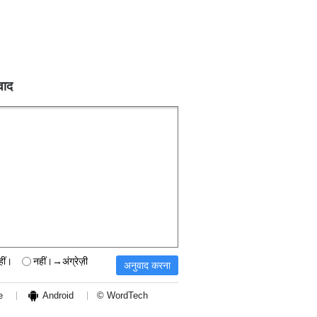
वाद
हीं।
नहीं।→अंग्रेज़ी
e
Android
© WordTech