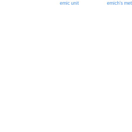
emic unit
emich's me